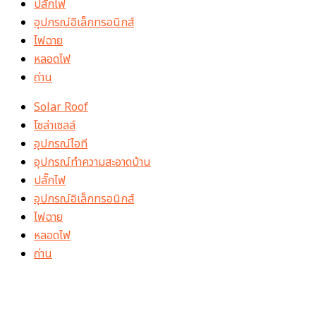
ปลั๊กไฟ
อุปกรณ์อิเล็กทรอนิกส์
ไฟฉาย
หลอดไฟ
ถ่าน
Solar Roof
โซล่าเซลล์
อุปกรณ์ไอที
อุปกรณ์ทําความสะอาดบ้าน
ปลั๊กไฟ
อุปกรณ์อิเล็กทรอนิกส์
ไฟฉาย
หลอดไฟ
ถ่าน