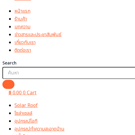
หน้าแรก
ร้านค้า
บทความ
ข่าวสารและประชาสัมพันธ์
เกี่ยวกับเรา
ติดต่อเรา
Search
฿
0.00
0
Cart
Solar Roof
โซล่าเซลล์
อุปกรณ์ไอที
อุปกรณ์ทําความสะอาดบ้าน