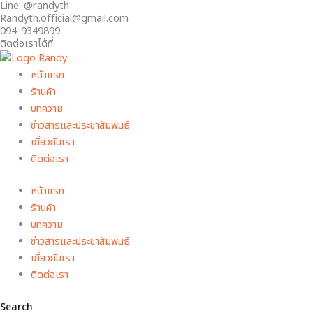
Line: @randyth
ไฟฉาย
Skip
Original
Original
Original
Original
Current
Current
Current
Current
Randyth.official@gmail.com
คาด
to
price
price
price
price
price
price
price
price
094-9349899
หัว
content
was:
was:
was:
was:
is:
is:
is:
is:
ติดต่อเราได้ที่
RD-
฿ 790.00.
฿ 670.00.
฿ 570.00.
฿ 1,190.00.
฿ 395.00.
฿ 335.00.
฿ 285.00.
฿ 379.00.
779
หน้าแรก
quantity
ร้านค้า
บทความ
ข่าวสารและประชาสัมพันธ์
เกี่ยวกับเรา
ติดต่อเรา
หน้าแรก
ร้านค้า
บทความ
ข่าวสารและประชาสัมพันธ์
เกี่ยวกับเรา
ติดต่อเรา
Search